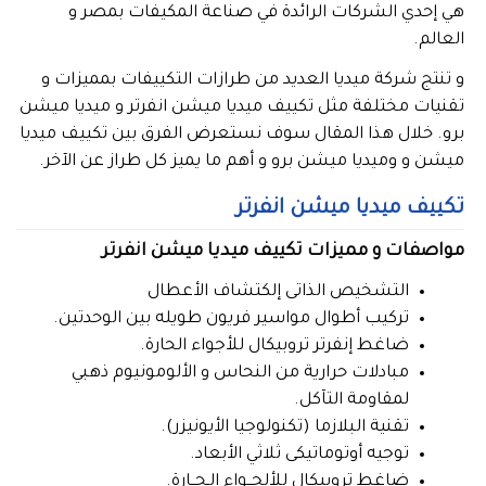
هي إحدي الشركات الرائدة في صناعة المكيفات بمصر و
العالم.
و تنتج شركة ميديا العديد من طرازات التكييفات بمميزات و
تقنيات مختلفة مثل تكييف ميديا ميشن انفرتر و ميديا ميشن
برو. خلال هذا المقال سوف نستعرض الفرق بين تكييف ميديا
ميشن و وميديا ميشن برو و أهم ما يميز كل طراز عن الآخر.
تكييف ميديا ميشن انفرتر
مواصفات و مميزات تكييف ميديا ميشن انفرتر
التشخيص الذاتى إلكتشاف الأعطال
تركيب أطوال مواسير فريون طويله بين الوحدتين.
ضاغط إنفرتر تروبيكال للأجواء الحارة.
مبادلات حرارية من النحاس و الألومونيوم ذهبي
لمقاومة التآكل.
تقنية البلازما (تكنولوجيا الأيونيزر).
توجيه أوتوماتيكى ثلاثي الأبعاد.
ضاغط تروبيكال للألجــواء الـحــارة.