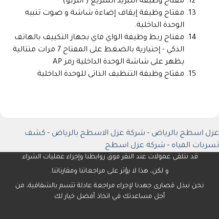
مفتاح وظيفة التبريد السريع ( التربو)
مفتاح وظيفة إيقاف إضاءة شاشة و صوت تنبيه
الوحدة الداخلية.
مفتاح ربط وظيفة الواي فاي بجهاز التكييف بالهاتف
الذكي - إختيارية بالضغط على المفتاح 7 مرات متتالية
يظهر على شاشة الوحدة الداخلية رمز AP
مفتاح وظيفة التنظيف الذاتى للوحدة الداخلية
عزل اسطح بالرياض
-
شركة عزل الاسطح بالرياض
-
كشف
تسربات المياه
-
شركة عزل اسطح
قد نتلقى عمولات عند النقر فوق روابطنا وإجراء عمليات الشراء.
و لكن، هذا لا يؤثر على مراجعاتنا ومقارناتنا.
نحن نبذل قصارى جهدنا لإجراء مراجعة عادلة تتسم بالشفافية، من
أجل مساعدتك في اتخاذ أفضل خيار لك