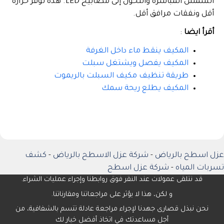
الشمس المباشرة والتحول إلى مصابيح LED. هذه توفر حرارة
أقل ونفقات مرافق أقل.
أقرأ ايضا
:
المكيف ينقط ماء داخل الغرفة
المكيف يفصل ويشتغل سبلت
طريقة تنظيف مكيف السبلت بالريموت
المكيف يطلع ريحة سمك
عزل اسطح بالرياض
-
شركة عزل الاسطح بالرياض
-
كشف
تسربات المياه
-
شركة عزل اسطح
قد نتلقى عمولات عند النقر فوق روابطنا وإجراء عمليات الشراء.
و لكن، هذا لا يؤثر على مراجعاتنا ومقارناتنا.
نحن نبذل قصارى جهدنا لإجراء مراجعة عادلة تتسم بالشفافية، من
أجل مساعدتك في اتخاذ أفضل خيار لك